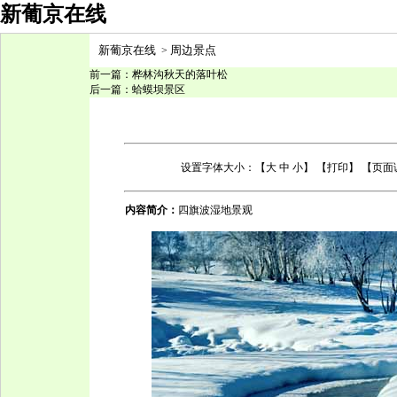
新葡京在线
新葡京在线
周边景点
>
前一篇：
桦林沟秋天的落叶松
后一篇：
蛤蟆坝景区
设置字体大小：【
大
中
小
】 【
打印
】 【页
内容简介：
四旗波湿地景观