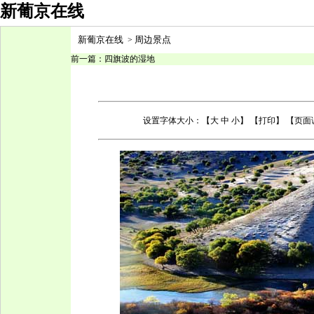
新葡京在线
新葡京在线
周边景点
>
前一篇：
四旗波的湿地
设置字体大小：【
大
中
小
】 【
打印
】 【页