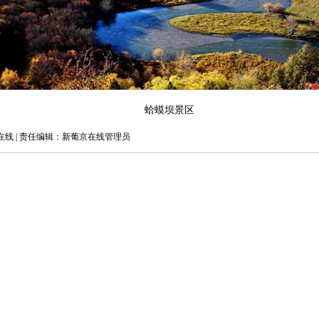
蛤蟆坝景区
线 | 责任编辑：新葡京在线管理员