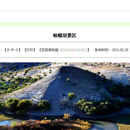
蛤蟆坝景区
：【
大
中
小
】 【
打印
】 【页面调色版
】
发布时间：2012-02-20