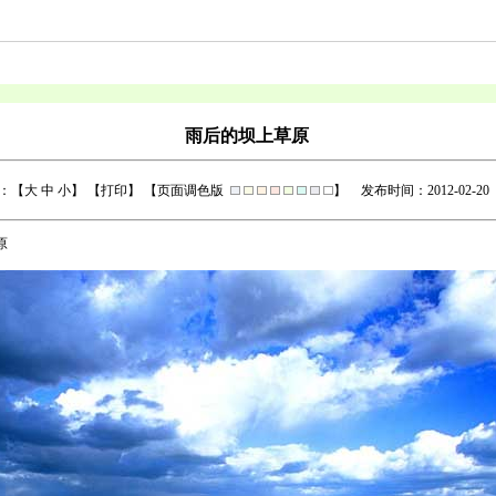
雨后的坝上草原
：【
大
中
小
】 【
打印
】 【页面调色版
】
发布时间：2012-02-20
原