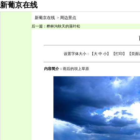
新葡京在线
新葡京在线
周边景点
>
后一篇：
桦林沟秋天的落叶松
设置字体大小：【
大
中
小
】 【
打印
】 【页
内容简介：
雨后的坝上草原