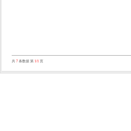
共
7
条数据 第
1/1
页