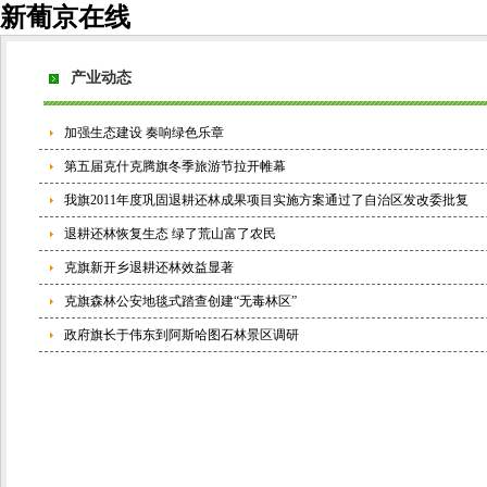
新葡京在线
产业动态
加强生态建设 奏响绿色乐章
第五届克什克腾旗冬季旅游节拉开帷幕
我旗2011年度巩固退耕还林成果项目实施方案通过了自治区发改委批复
退耕还林恢复生态 绿了荒山富了农民
克旗新开乡退耕还林效益显著
克旗森林公安地毯式踏查创建“无毒林区”
政府旗长于伟东到阿斯哈图石林景区调研